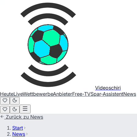
Videoschiri
Heute
Live
Wettbewerbe
Anbieter
Free-TV
Spar-Assistent
News
Zurück zu News
Start
News