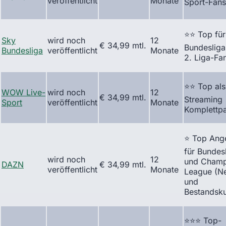
veröffentlicht
Monate
Sport-Fans
⭐⭐ Top für
Sky
wird noch
12
€ 34,99 mtl.
Bundesliga
Bundesliga
veröffentlicht
Monate
2. Liga-Fa
⭐⭐ Top als
WOW Live-
wird noch
12
€ 34,99 mtl.
Streaming
Sport
veröffentlicht
Monate
Komplettpa
⭐ Top Ang
für Bundes
wird noch
12
und Champ
DAZN
€ 34,99 mtl.
veröffentlicht
Monate
League (N
und
Bestandsk
⭐⭐⭐ Top-