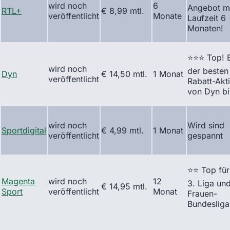
wird noch
6
Angebot m
RTL+
€ 8,99 mtl.
veröffentlicht
Monate
Laufzeit 6
Monaten!
⭐⭐⭐ Top! 
wird noch
der besten
Dyn
€ 14,50 mtl.
1 Monat
veröffentlicht
Rabatt-Akt
von Dyn bi
wird noch
Wird sind
Sportdigital
€ 4,99 mtl.
1 Monat
veröffentlicht
gespannt
⭐⭐ Top für
Magenta
wird noch
12
3. Liga un
€ 14,95 mtl.
Sport
veröffentlicht
Monat
Frauen-
Bundesliga