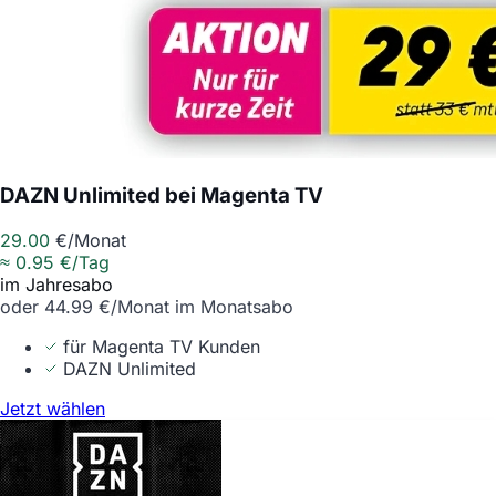
DAZN Unlimited bei Magenta TV
29.00
€/Monat
≈
0.95
€/Tag
im Jahresabo
oder
44.99
€/Monat im Monatsabo
für Magenta TV Kunden
DAZN Unlimited
Jetzt wählen