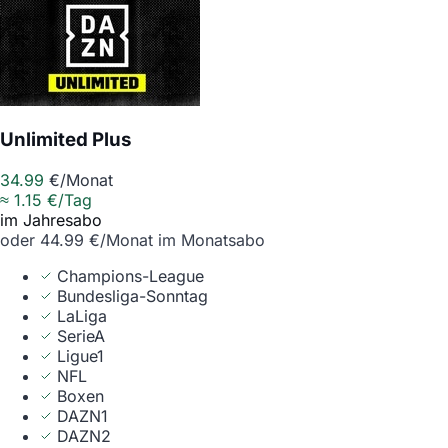
Unlimited Plus
34.99
€/Monat
≈
1.15
€/Tag
im Jahresabo
oder
44.99
€/Monat im Monatsabo
Champions-League
Bundesliga-Sonntag
LaLiga
SerieA
Ligue1
NFL
Boxen
DAZN1
DAZN2