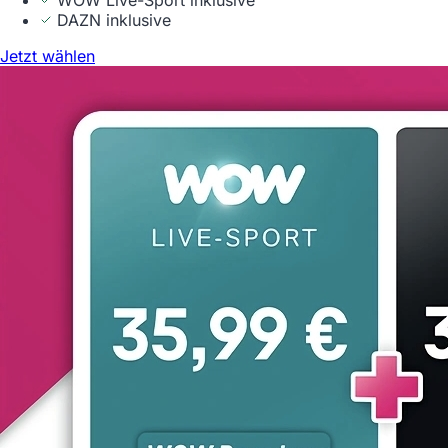
DAZN inklusive
Jetzt wählen