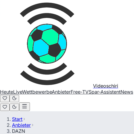
Videoschiri
Heute
Live
Wettbewerbe
Anbieter
Free-TV
Spar-Assistent
News
Start
Anbieter
DAZN