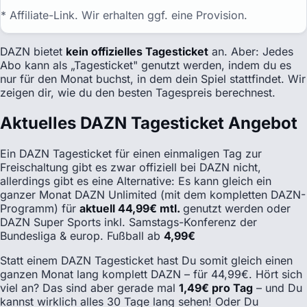
* Affiliate-Link. Wir erhalten ggf. eine Provision.
DAZN bietet
kein offizielles Tagesticket
an. Aber: Jedes
Abo kann als „Tagesticket" genutzt werden, indem du es
nur für den Monat buchst, in dem dein Spiel stattfindet. Wir
zeigen dir, wie du den besten Tagespreis berechnest.
Aktuelles DAZN Tagesticket Angebot
Ein DAZN Tagesticket für einen einmaligen Tag zur
Freischaltung gibt es zwar offiziell bei DAZN nicht,
allerdings gibt es eine Alternative: Es kann gleich ein
ganzer Monat DAZN Unlimited (mit dem kompletten DAZN-
Programm) für
aktuell 44,99€ mtl.
genutzt werden oder
DAZN Super Sports inkl. Samstags-Konferenz der
Bundesliga & europ. Fußball ab
4,99€
Statt einem DAZN Tagesticket hast Du somit gleich einen
ganzen Monat lang komplett DAZN – für 44,99€. Hört sich
viel an? Das sind aber gerade mal
1,49€ pro Tag
– und Du
kannst wirklich alles 30 Tage lang sehen! Oder Du