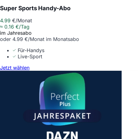
Super Sports Handy-Abo
4.99
€/Monat
≈
0.16
€/Tag
im Jahresabo
oder
4.99
€/Monat im Monatsabo
Für-Handys
Live-Sport
Jetzt wählen