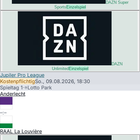
DAZN Super
Sports
Einzelspiel
DAZN
Unlimited
Einzelspiel
Jupiler Pro League
Kostenpflichtig
So., 09.08.2026,
18:30
Spieltag 1
·
Lotto Park
Anderlecht
–:–
RAAL La Louvière