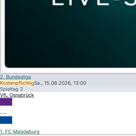
2. Bundesliga
Kostenpflichtig
Sa., 15.08.2026,
13:00
Spieltag 2
VfL Osnabrück
–:–
1. FC Magdeburg