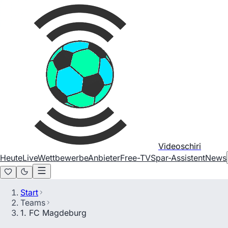
Videoschiri
Heute
Live
Wettbewerbe
Anbieter
Free-TV
Spar-Assistent
News
Start
Teams
1. FC Magdeburg