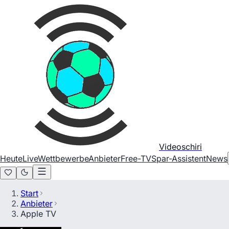
Videoschiri
Heute
Live
Wettbewerbe
Anbieter
Free-TV
Spar-Assistent
News
Start
Anbieter
Apple TV