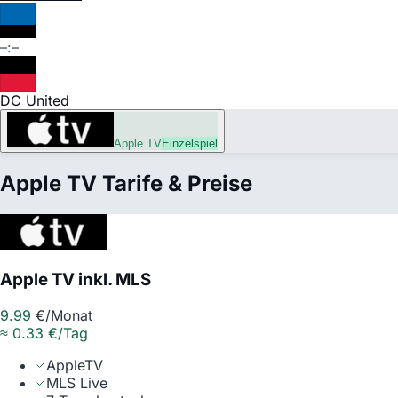
–:–
DC United
Apple TV
Einzelspiel
Apple TV Tarife & Preise
Apple TV inkl. MLS
9.99
€/Monat
≈
0.33
€/Tag
AppleTV
MLS Live