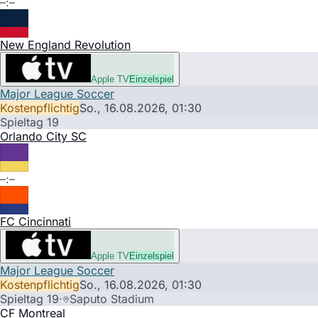
–:–
New England Revolution
Apple TV
Einzelspiel
Major League Soccer
Kostenpflichtig
So., 16.08.2026,
01:30
Spieltag 19
Orlando City SC
–:–
FC Cincinnati
Apple TV
Einzelspiel
Major League Soccer
Kostenpflichtig
So., 16.08.2026,
01:30
Spieltag 19
·
Saputo Stadium
CF Montreal