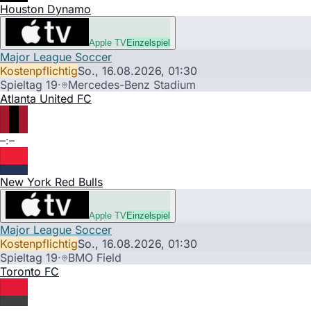
Houston Dynamo
Apple TV
Einzelspiel
Major League Soccer
Kostenpflichtig
So., 16.08.2026,
01:30
Spieltag 19
·
Mercedes-Benz Stadium
Atlanta United FC
–:–
New York Red Bulls
Apple TV
Einzelspiel
Major League Soccer
Kostenpflichtig
So., 16.08.2026,
01:30
Spieltag 19
·
BMO Field
Toronto FC