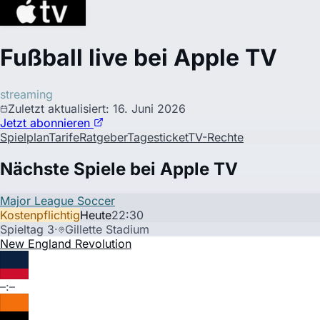
Fußball live bei
Apple TV
streaming
Zuletzt aktualisiert
:
16. Juni 2026
Jetzt abonnieren
Spielplan
Tarife
Ratgeber
Tagesticket
TV-Rechte
Nächste Spiele bei Apple TV
Major League Soccer
Kostenpflichtig
Heute
22:30
Spieltag 3
·
Gillette Stadium
New England Revolution
–:–