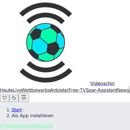
Videoschiri
Heute
Live
Wettbewerbe
Anbieter
Free-TV
Spar-Assistent
News
Start
Als App installieren
Progressive Web App