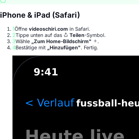
iPhone & iPad (Safari)
1
Öffne
videoschiri.com
in Safari.
2
Tippe unten auf das
Teilen
-Symbol.
3
Wähle
„Zum Home-Bildschirm"
.
4
Bestätige mit
„Hinzufügen"
. Fertig.