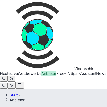
Videoschiri
Heute
Live
Wettbewerbe
Anbieter
Free-TV
Spar-Assistent
News
Start
Anbieter