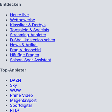
Entdecken
Heute live
Wettbewerbe
Klassiker & Derbys
Topspiele & Specials
Streaming-Anbieter
Fußball kostenlos sehen
News & Artikel
Frag Videoschiri
Häufige Fragen
Saison-Spar-Assistent
Top-Anbieter
DAZN
Sky
WOW
Prime Video
MagentaSport
Sportdigital
RTL+