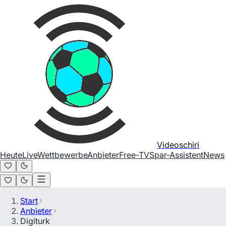
Videoschiri
Heute
Live
Wettbewerbe
Anbieter
Free-TV
Spar-Assistent
News
Start
Anbieter
Digiturk