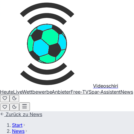
Videoschiri
Heute
Live
Wettbewerbe
Anbieter
Free-TV
Spar-Assistent
News
Zurück zu News
Start
News