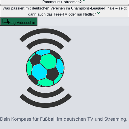
Paramount+ streamen?
Was passiert mit deutschen Vereinen im Champions-League-Finale – zeigt
dann auch das Free-TV oder nur Netflix?
Frag Videoschiri
Dein Kompass für Fußball im deutschen TV und Streaming.