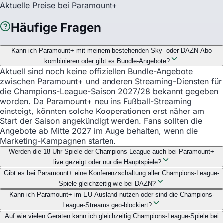
Aktuelle Preise bei Paramount+
Häufige Fragen
Kann ich Paramount+ mit meinem bestehenden Sky- oder DAZN-Abo
kombinieren oder gibt es Bundle-Angebote?
Aktuell sind noch keine offiziellen Bundle-Angebote
zwischen Paramount+ und anderen Streaming-Diensten für
die Champions-League-Saison 2027/28 bekannt gegeben
worden. Da Paramount+ neu ins Fußball-Streaming
einsteigt, könnten solche Kooperationen erst näher am
Start der Saison angekündigt werden. Fans sollten die
Angebote ab Mitte 2027 im Auge behalten, wenn die
Marketing-Kampagnen starten.
Werden die 18 Uhr-Spiele der Champions League auch bei Paramount+
live gezeigt oder nur die Hauptspiele?
Gibt es bei Paramount+ eine Konferenzschaltung aller Champions-League-
Spiele gleichzeitig wie bei DAZN?
Kann ich Paramount+ im EU-Ausland nutzen oder sind die Champions-
League-Streams geo-blockiert?
Auf wie vielen Geräten kann ich gleichzeitig Champions-League-Spiele bei