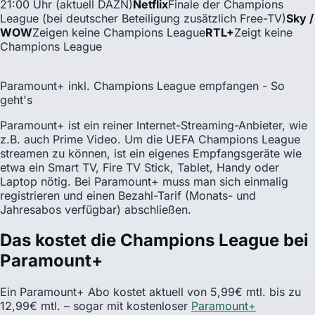
21:00 Uhr (aktuell DAZN)
Netflix
Finale der Champions
League (bei deutscher Beteiligung zusätzlich Free-TV)
Sky /
WOW
Zeigen keine Champions League
RTL+
Zeigt keine
Champions League
Paramount+ inkl. Champions League empfangen - So
geht's
Paramount+ ist ein reiner Internet-Streaming-Anbieter, wie
z.B. auch Prime Video. Um die UEFA Champions League
streamen zu können, ist ein eigenes Empfangsgeräte wie
etwa ein Smart TV, Fire TV Stick, Tablet, Handy oder
Laptop nötig. Bei Paramount+ muss man sich einmalig
registrieren und einen Bezahl-Tarif (Monats- und
Jahresabos verfügbar) abschließen.
Das kostet die Champions League bei
Paramount+
Ein Paramount+ Abo kostet aktuell von 5,99€ mtl. bis zu
12,99€ mtl. – sogar mit kostenloser
Paramount+