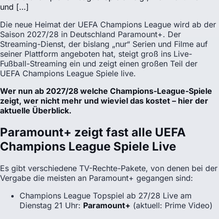
und […]
Die neue Heimat der UEFA Champions League wird ab der
Saison 2027/28 in Deutschland Paramount+. Der
Streaming-Dienst, der bislang „nur“ Serien und Filme auf
seiner Plattform angeboten hat, steigt groß ins Live-
Fußball-Streaming ein und zeigt einen großen Teil der
UEFA Champions League Spiele live.
Wer nun ab 2027/28 welche Champions-League-Spiele
zeigt, wer nicht mehr und wieviel das kostet – hier der
aktuelle Überblick.
Paramount+ zeigt fast alle UEFA
Champions League Spiele Live
Es gibt verschiedene TV-Rechte-Pakete, von denen bei der
Vergabe die meisten an Paramount+ gegangen sind:
Champions League Topspiel ab 27/28 Live am
Dienstag 21 Uhr:
Paramount+
(aktuell: Prime Video)