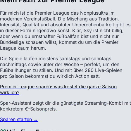
Für mich ist die Premier League das Nonplusultra im
modernen Vereinsfußball. Die Mischung aus Tradition,
Intensität, Qualität und absoluter Unberechenbarkeit gibt es
in dieser Form nirgendwo sonst. Klar, Sky ist nicht billig,
aber wenn du ernsthafter Fußballfan bist und nicht nur
Bundesliga schauen willst, kommst du um die Premier
League kaum herum.
Die Spiele laufen meistens samstags und sonntags
nachmittags sowie unter der Woche – perfekt, um den
Fußballhunger zu stillen. Und mit über 280 Live-Spielen
pro Saison bekommst du wirklich Action satt.
Premier League
sparen: was kostet die ganze Saison
wirklich?
Spar-Assistent zeigt dir die günstigste Streaming-Kombi mit
konkretem €-Saisonpreis.
Sparen starten →