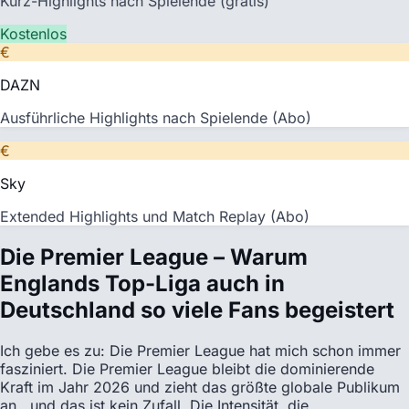
Kurz-Highlights nach Spielende (gratis)
Kostenlos
€
DAZN
Ausführliche Highlights nach Spielende (Abo)
€
Sky
Extended Highlights und Match Replay (Abo)
Die Premier League – Warum
Englands Top-Liga auch in
Deutschland so viele Fans begeistert
Ich gebe es zu: Die Premier League hat mich schon immer
fasziniert. Die Premier League bleibt die dominierende
Kraft im Jahr 2026 und zieht das größte globale Publikum
an , und das ist kein Zufall. Die Intensität, die