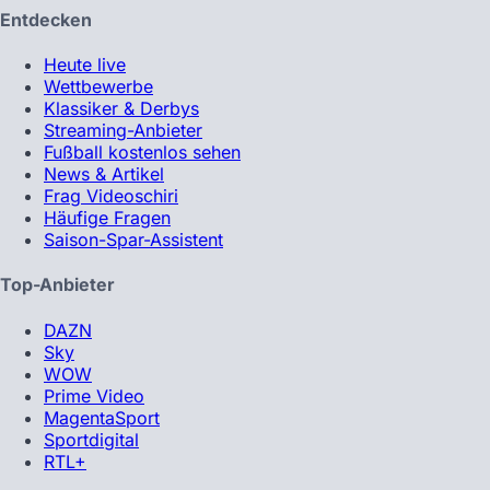
Entdecken
Heute live
Wettbewerbe
Klassiker & Derbys
Streaming-Anbieter
Fußball kostenlos sehen
News & Artikel
Frag Videoschiri
Häufige Fragen
Saison-Spar-Assistent
Top-Anbieter
DAZN
Sky
WOW
Prime Video
MagentaSport
Sportdigital
RTL+