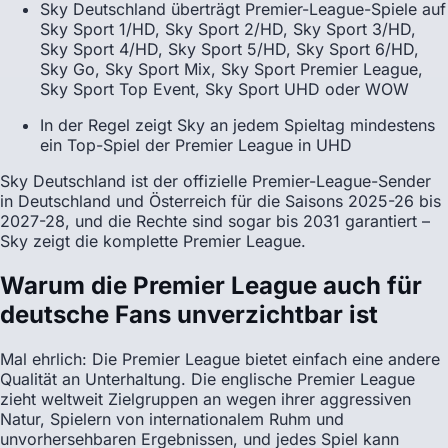
Sky Deutschland überträgt Premier-League-Spiele auf
Sky Sport 1/HD, Sky Sport 2/HD, Sky Sport 3/HD,
Sky Sport 4/HD, Sky Sport 5/HD, Sky Sport 6/HD,
Sky Go, Sky Sport Mix, Sky Sport Premier League,
Sky Sport Top Event, Sky Sport UHD oder WOW
In der Regel zeigt Sky an jedem Spieltag mindestens
ein Top-Spiel der Premier League in UHD
Sky Deutschland ist der offizielle Premier-League-Sender
in Deutschland und Österreich für die Saisons 2025-26 bis
2027-28, und die Rechte sind sogar bis 2031 garantiert –
Sky zeigt die komplette Premier League.
Warum die Premier League auch für
deutsche Fans unverzichtbar ist
Mal ehrlich: Die Premier League bietet einfach eine andere
Qualität an Unterhaltung. Die englische Premier League
zieht weltweit Zielgruppen an wegen ihrer aggressiven
Natur, Spielern von internationalem Ruhm und
unvorhersehbaren Ergebnissen, und jedes Spiel kann