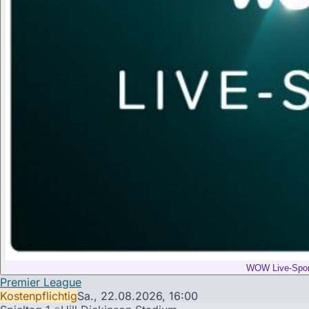
WOW Live-Spor
Premier League
Kostenpflichtig
Sa., 22.08.2026,
16:00