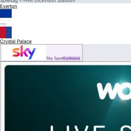
Spieltag 1
·
Hill Dickinson Stadium
Everton
–:–
Crystal Palace
Sky Sport
Konferenz