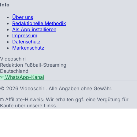
Info
Über uns
Redaktionelle Methodik
Als App installieren
Impressum
Datenschutz
Markenschutz
Videoschiri
Redaktion Fußball-Streaming
Deutschland
WhatsApp-Kanal
©
2026
Videoschiri. Alle Angaben ohne Gewähr.
Affiliate-Hinweis: Wir erhalten ggf. eine Vergütung für
Käufe über unsere Links.