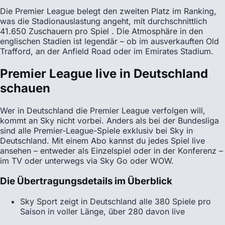
Die Premier League belegt den zweiten Platz im Ranking,
was die Stadionauslastung angeht, mit durchschnittlich
41.650 Zuschauern pro Spiel . Die Atmosphäre in den
englischen Stadien ist legendär – ob im ausverkauften Old
Trafford, an der Anfield Road oder im Emirates Stadium.
Premier League live in Deutschland
schauen
Wer in Deutschland die Premier League verfolgen will,
kommt an Sky nicht vorbei. Anders als bei der Bundesliga
sind alle Premier-League-Spiele exklusiv bei Sky in
Deutschland. Mit einem Abo kannst du jedes Spiel live
ansehen – entweder als Einzelspiel oder in der Konferenz –
im TV oder unterwegs via Sky Go oder WOW.
Die Übertragungsdetails im Überblick
Sky Sport zeigt in Deutschland alle 380 Spiele pro
Saison in voller Länge, über 280 davon live