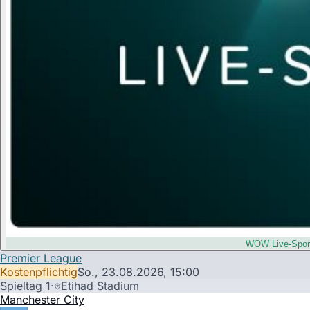
WOW Live-Spor
Premier League
Kostenpflichtig
So., 23.08.2026,
15:00
Spieltag 1
·
Etihad Stadium
Manchester City