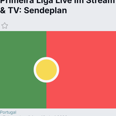
Primeira Liga
Live im Stream
& TV: Sendeplan
Portugal