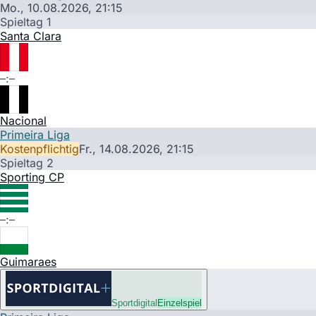
Mo., 10.08.2026,
21:15
Spieltag 1
Santa Clara
–:–
Nacional
Primeira Liga
Kostenpflichtig
Fr., 14.08.2026,
21:15
Spieltag 2
Sporting CP
–:–
Guimaraes
Sportdigital
Einzelspiel