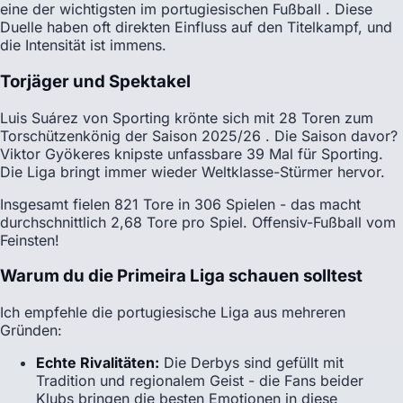
eine der wichtigsten im portugiesischen Fußball . Diese
Duelle haben oft direkten Einfluss auf den Titelkampf, und
die Intensität ist immens.
Torjäger und Spektakel
Luis Suárez von Sporting krönte sich mit 28 Toren zum
Torschützenkönig der Saison 2025/26 . Die Saison davor?
Viktor Gyökeres knipste unfassbare 39 Mal für Sporting.
Die Liga bringt immer wieder Weltklasse-Stürmer hervor.
Insgesamt fielen 821 Tore in 306 Spielen - das macht
durchschnittlich 2,68 Tore pro Spiel. Offensiv-Fußball vom
Feinsten!
Warum du die Primeira Liga schauen solltest
Ich empfehle die portugiesische Liga aus mehreren
Gründen:
Echte Rivalitäten:
Die Derbys sind gefüllt mit
Tradition und regionalem Geist - die Fans beider
Klubs bringen die besten Emotionen in diese