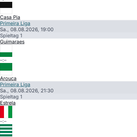
Casa Pia
Primeira Liga
Sa., 08.08.2026,
19:00
Spieltag 1
Guimaraes
–:–
Arouca
Primeira Liga
Sa., 08.08.2026,
21:30
Spieltag 1
Estrela
–:–