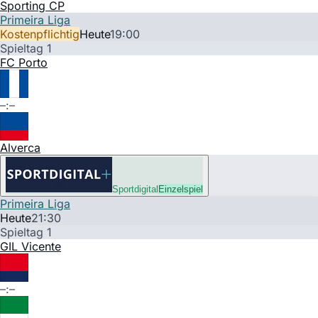
Sporting CP
Primeira Liga
Kostenpflichtig
Heute
19:00
Spieltag 1
FC Porto
–:–
Alverca
Sportdigital
Einzelspiel
Primeira Liga
Heute
21:30
Spieltag 1
GIL Vicente
–:–