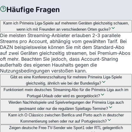
Häufige Fragen
Kann ich Primeira Liga-Spiele auf mehreren Geräten gleichzeitig schauen,
wenn ich mit Freunden an verschiedenen Orten gucke?
Die meisten Streaming-Anbieter erlauben 2-3 parallele
Streams pro Account, abhängig vom gewählten Tarif. Bei
DAZN beispielsweise können Sie mit dem Standard-Abo
auf zwei Geräten gleichzeitig streamen, bei Premium-Abos
oft mehr. Beachten Sie jedoch, dass Account-Sharing
außerhalb des eigenen Haushalts gegen die
Nutzungsbedingungen verstoßen kann.
Gibt es eine Konferenzschaltung für mehrere Primeira Liga-Spiele
gleichzeitig, ähnlich wie bei der Bundesliga?
Funktioniert mein deutsches Streaming-Abo für die Primeira Liga auch im
Portugal-Urlaub oder wird es georgeblockt?
Werden Nachholspiele und Spielverlegungen der Primeira Liga auch
gestreamt oder nur die regulären Spieltags-Termine?
Kann ich O Clássico zwischen Benfica und Porto auch in deutscher
Kommentierung sehen oder nur auf Portugiesisch?
Zeigen deutsche Free-TV-Sender wie Sport1 oder RTL gelegentlich