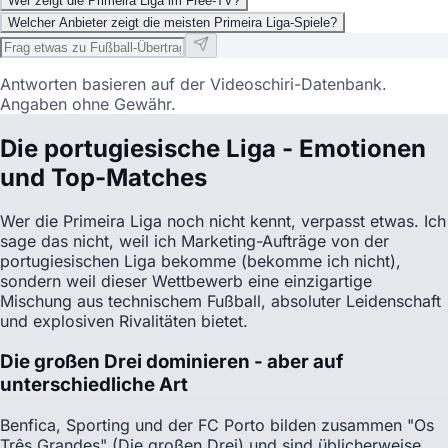
Wer zeigt die Primeira Liga im Free-TV?
Welcher Anbieter zeigt die meisten Primeira Liga-Spiele?
Antworten basieren auf der Videoschiri-Datenbank.
Angaben ohne Gewähr.
Die portugiesische Liga - Emotionen
und Top-Matches
Wer die Primeira Liga noch nicht kennt, verpasst etwas. Ich
sage das nicht, weil ich Marketing-Aufträge von der
portugiesischen Liga bekomme (bekomme ich nicht),
sondern weil dieser Wettbewerb eine einzigartige
Mischung aus technischem Fußball, absoluter Leidenschaft
und explosiven Rivalitäten bietet.
Die großen Drei dominieren - aber auf
unterschiedliche Art
Benfica, Sporting und der FC Porto bilden zusammen "Os
Três Grandes" (Die großen Drei) und sind üblicherweise